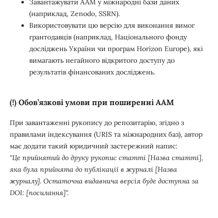
Завантажувати ААМ у міжнародні бази даних
(наприклад, Zenodo, SSRN).
Використовувати цю версію для виконання вимог
грантодавців (наприклад, Національного фонду
досліджень України чи програм Horizon Europe), які
вимагають негайного відкритого доступу до
результатів фінансованих досліджень.
(!) Обов’язкові умови при поширенні ААМ
При завантаженні рукопису до репозитарію, згідно з
правилами індексування (URIS та міжнародних баз), автор
має додати такий юридичний застережний напис:
"Це прийнятий до друку рукопис статті [Назва статті],
яка була прийнята до публікації в журналі [Назва
журналу]. Остаточна видавнича версія буде доступна за
DOI: [посилання]".