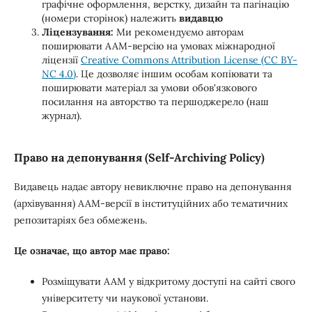
графічне оформлення, верстку, дизайн та пагінацію
(номери сторінок) належить
видавцю
Ліцензування:
Ми рекомендуємо авторам
поширювати ААМ-версію на умовах міжнародної
ліцензії
Creative Commons Attribution License (CC BY-
NC 4.0)
. Це дозволяє іншим особам копіювати та
поширювати матеріал за умови обов'язкового
посилання на авторство та першоджерело (наш
журнал).
Право на депонування (Self-Archiving Policy)
Видавець надає автору невиключне право на депонування
(архівування) ААМ-версії в інституційних або тематичних
репозитаріях без обмежень.
Це означає, що автор має право:
Розміщувати ААМ у відкритому доступі на сайті свого
університету чи наукової установи.