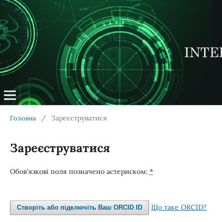
/
Зареєструватися
Головна
Зареєструватися
Обов'язкові поля позначено астериском:
*
Що таке ORCID?
Створіть або підключіть Ваш ORCID ID