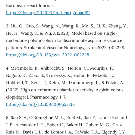
European Heart Journal.
https://doi.org/10.1093/eurheartj/ehad191
3. Liu, Q., Guo, S., Wang, N., Wang, K., Mo, S., Li, X., Zhang, Y.,
He, H., Wang, S., & Wu, J. (2023). Model based on single-
nucleotide polymorphism to discriminate aspirin resistance
patients. Stroke and Vascular Neurology, svn—2022–002228.
https://doi.org/10.1136/svn-2022-002228
4. M’Pembele, R., Ahlbrecht, S., Helten, C., Mourikis, P.,
Naguib, D., Zako, S., Trojovsky, K., Huhn, R., Petzold, T.,
Hohlfeld, T., Zeus, T., Kelm, M., Dannenberg, L., & Polzin, A.
(2022). High on-treatment platelet reactivity: Aspirin versus
clopidogrel. Pharmacology, 1–7.
https://doi.org/10.1159/000527816
5. Rao S. V., O’Donoghue M. L., Ruel M., Rab T., Tamis-Holland
J. E., Alexander J. H., Baber U., Baker H., Cohen M. G., Cruz-
Ruiz M., Davis L. L., de Lemos J. A., DeWald T. A., Elgendy I. Y.,