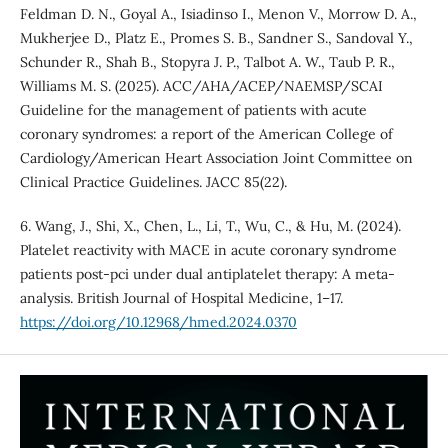
Feldman D. N., Goyal A., Isiadinso I., Menon V., Morrow D. A.,
Mukherjee D., Platz E., Promes S. B., Sandner S., Sandoval Y.,
Schunder R., Shah B., Stopyra J. P., Talbot A. W., Taub P. R.,
Williams M. S. (2025). ACC/AHA/ACEP/NAEMSP/SCAI
Guideline for the management of patients with acute
coronary syndromes: a report of the American College of
Cardiology/American Heart Association Joint Committee on
Clinical Practice Guidelines. JACC 85(22).
6. Wang, J., Shi, X., Chen, L., Li, T., Wu, C., & Hu, M. (2024).
Platelet reactivity with MACE in acute coronary syndrome
patients post-pci under dual antiplatelet therapy: A meta-
analysis. British Journal of Hospital Medicine, 1–17.
https://doi.org/10.12968/hmed.2024.0370