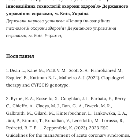
інноваційних технологій охорони здоров’я» Державного
управління справами, м. Київ, Україна,
Державна наукова установа «Центр інноваційних
технологій охорони здоров’я» Державного управління
справами, м. Київ, Україна,
Посилання
1. Dean L., Kane M., Pratt V. M., Scott S. A., Pirmohamed M.,
Esquivel B., Kattman B. L., Malheiro A. J. (2022). Clopidogrel
therapy and CYP2C19 genotype.
2. Byrne, R. A., Rossello, X., Coughlan, J. J., Barbato, E., Berry,
C., Chieffo, A., Claeys, M. J., Dan, G.-A., Dweck, M. R.,
Galbraith, M., Gilard, M., Hinterbuchner, L., Jankowska, E. A.,
Jüni, P., Kimura, T., Kunadian, V., Leosdottir, M., Lorusso, R.,
Pedretti, R. F. E., ... Zeppenfeld, K. (2023). 2023 ESC
Guidelines for the management of acute coronary syndromes.