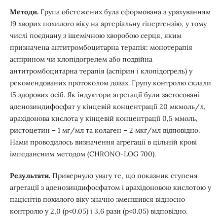
Методи.
Група обстежених була сформована з урахуванням
19 хворих похилого віку на артеріальну гіпертензію, у тому
числі поєднану з ішемічною хворобою серця, яким
призначена антитромбоцитарна терапія: монотерапія
аспірином чи клопідогрелем або подвійна
антитромбоцитарна терапія (аспірин і клопідогрель) у
рекомендованих протоколом дозах. Групу контролю склали
15 здорових осіб. Як індуктори агрегації були застосовані
аденозиндифосфат у кінцевій концентрації 20 мкмоль/л,
арахідонова кислота у кінцевій концентрації 0,5 ммоль,
ристоцетин – 1 мг/мл та колаген – 2 мкг/мл відповідно.
Нами проводилось визначення агрегації в цільній крові
імпедансним методом (CHRONO-LOG 700).
Результати.
Привернуло увагу те, що показник ступеня
агрегації з аденозиндифосфатом і арахідоновою кислотою у
пацієнтів похилого віку значно зменшився відносно
контролю у 2,0 (р<0.05) і 3,6 рази (р<0.05) відповідно.