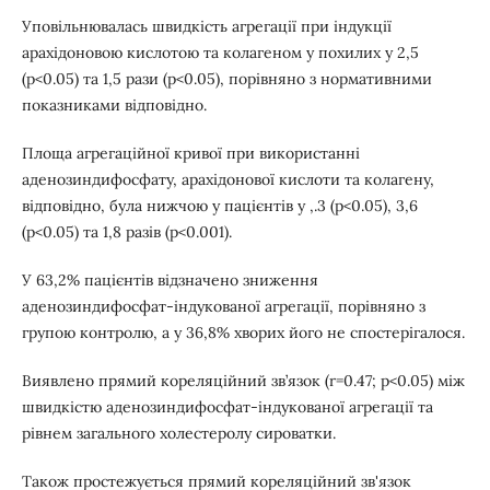
Уповільнювалась швидкість агрегації при індукції
арахідоновою кислотою та колагеном у похилих у 2,5
(р<0.05) та 1,5 рази (р<0.05), порівняно з нормативними
показниками відповідно.
Площа агрегаційної кривої при використанні
аденозиндифосфату, арахідонової кислоти та колагену,
відповідно, була нижчою у пацієнтів у ,.3 (p<0.05), 3,6
(p<0.05) та 1,8 разів (p<0.001).
У 63,2% пацієнтів відзначено зниження
аденозиндифосфат-індукованої агрегації, порівняно з
групою контролю, а у 36,8% хворих його не спостерігалося.
Виявлено прямий кореляційний зв’язок (r=0.47; р<0.05) між
швидкістю аденозиндифосфат-індукованої агрегації та
рівнем загального холестеролу сироватки.
Також простежується прямий кореляційний зв'язок