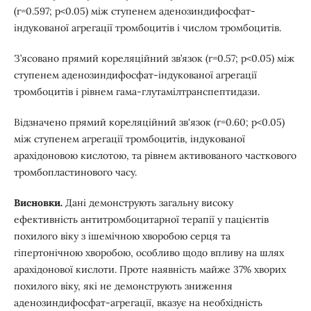
(r=0.597; р<0.05) між ступенем аденозиндифосфат-
індукованої агрегації тромбоцитів і числом тромбоцитів.
З’ясовано прямий кореляційний зв’язок (r=0.57; р<0.05) між
ступенем аденозиндифосфат-індукованої агрегації
тромбоцитів і рівнем гама-глутамілтранспептидази.
Відзначено прямий кореляційний зв'язок (r=0.60; р<0.05)
між ступенем агрегації тромбоцитів, індукованої
арахідоновою кислотою, та рівнем активованого часткового
тромбопластинового часу.
Висновки.
Дані демонструють загальну високу
ефективність антитромбоцитарної терапії у пацієнтів
похилого віку з ішемічною хворобою серця та
гіпертонічною хворобою, особливо щодо впливу на шлях
арахідонової кислоти. Проте наявність майже 37% хворих
похилого віку, які не демонструють зниження
аденозиндифосфат-агрегації, вказує на необхідність